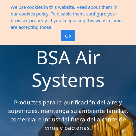
We use cookies in this website. Read about them in
our cookies policy. To disable them, configure your
browser properly. If you keep using this website, you
are accepting those.
OK
BSA Air
Systems
Productos para la purificación del aire y
superficies, mantenga su ambiente familiar,
comercial e industrial fuera del alcance de
virus y bacterias.