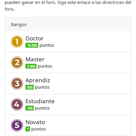
pueden ganar en el foro. Siga este enlace a las directrices del
foro.
Rangos
Doctor
punto
s
10.000
Master
punto
s
2.000
Aprendiz
punto
s
500
Estudiante
punto
s
100
Novato
punto
s
1